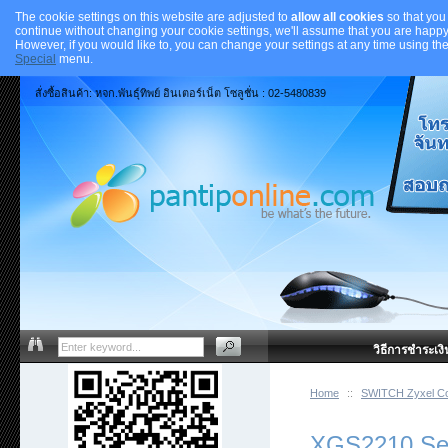
The cookie settings on this website are adjusted to
allow all cookies
so that you
continue without changing your cookie settings, we'll assume that you are happy 
However, if you would like to, you can change your settings at any time using th
Special
menu.
สั่งซื้อสินค้า: หจก.พันธุ์ทิพย์ อินเตอร์เน็ต โซลูชั่น : 02-5480839
วิธีการชำระเงิ
Home
::
SWITCH Zyxel C
XGS2210 Se