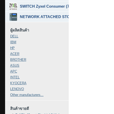
SWITCH Zyxel Consumer (7)
NETWORK ATTACHED STORAGE ( NAS ) (7)
ผู้ผลิตสินค้า
DELL
IBM
HP
ACER
BROTHER
ASUS
APC
INTEL
KYOCERA
LENOVO
Other manufacturers...
สินค้าขายดี