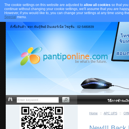
The cookie settings on this website are adjusted to
allow all cookies
so that you
continue without changing your cookie settings, we'll assume that you are happy 
However, if you would like to, you can change your settings at any time using th
Special
menu.
สั่งซื้อสินค้า: หจก.พันธุ์ทิพย์ อินเตอร์เน็ต โซลูชั่น : 02-5480839
วิธีการชำระเงิ
Home
::
APC UPS
::
Offl
New!!! Back