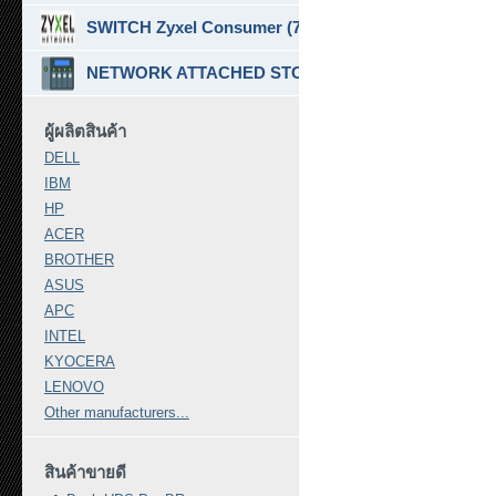
SWITCH Zyxel Consumer (7)
NETWORK ATTACHED STORAGE ( NAS ) (7)
ผู้ผลิตสินค้า
DELL
IBM
HP
ACER
BROTHER
ASUS
APC
INTEL
KYOCERA
LENOVO
Other manufacturers...
สินค้าขายดี