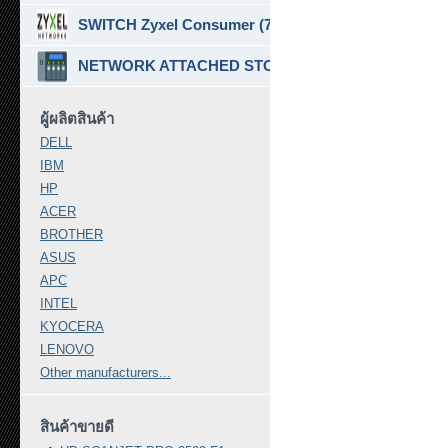
SWITCH Zyxel Consumer (7)
NETWORK ATTACHED STORAGE ( NAS ) (7)
ผู้ผลิตสินค้า
DELL
IBM
HP
ACER
BROTHER
ASUS
APC
INTEL
KYOCERA
LENOVO
Other manufacturers...
สินค้าขายดี