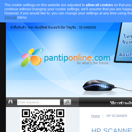
The cookie settings on this website are adjusted to
allow all cookies
so that you
continue without changing your cookie settings, we'll assume that you are happy 
However, if you would like to, you can change your settings at any time using th
Special
menu.
สั่งซื้อสินค้า: หจก.พันธุ์ทิพย์ อินเตอร์เน็ต โซลูชั่น : 02-5480839
วิธีการชำระเงิ
Home
::
HP SCANNER
HP SCANN