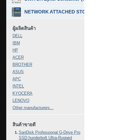
NETWORK ATTACHED STORAGE ( NAS ) (7)
ผู้ผลิตสินค้า
DELL
IBM
HP
ACER
BROTHER
ASUS
APC
INTEL
KYOCERA
LENOVO
Other manufacturers...
สินค้าขายดี
SanDisk Professional G-Drive Pro
SSD hunderbolt Ultra-Rugged