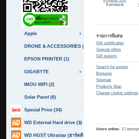
Portable SSD
8 products
Apple
รายการพิเศษ
Gift certificates
DRONE & ACCESSORIES (6)
Special offers
Gift registry
EPSON PRINTER (1)
Search for events
GIGABYTE
Bonuses
Sitemap
IMOU WIFI (2)
Products Map
Change cookie settings
Solar Panel (6)
Special Price (34)
WD External Hard drive (1)
Users online:
17 anonym
WD HGST Ultrastar (ฮาร์ดดิสก์สำหรับ SERVER ) (10)