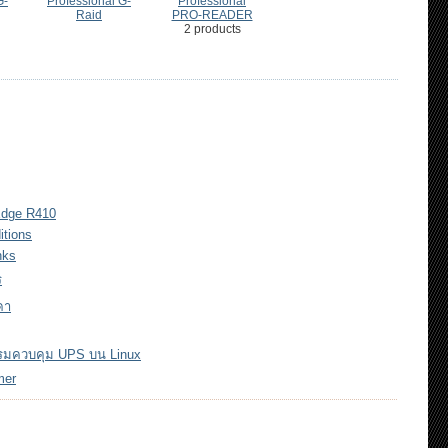
G-
Professional G-
Professional
Raid
PRO-READER
2 products
Edge R410
itions
nks
ร
คา
กรมควบคุม UPS บน Linux
mer