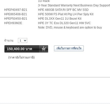
1U Rack
3-Year Standard Warranty Next Business Day Support (
HPEP40497-B21
HPE 480GB SATA RI SFF BC MV SSD
HPE865408-B21
HPE 500W FS Plat Ht Plg LH Pwr Sply Kit
HPEP50450-B21
HPE DL3XX Gen11 1U Bezel Kit
HPEH93M2E
HPE 3Y TC Ess DL320 Gen11 HW SVC
Note: DVD, mouse & keyboard are option to buy
จำนวน
150,400.00 บาท
เพิ่มในรายการที่สนใจ
(ราคายังไม่รวมภาษี)