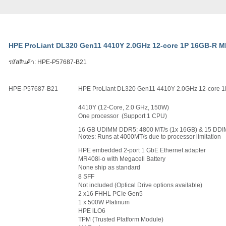
HPE ProLiant DL320 Gen11 4410Y 2.0GHz 12-core 1P 16GB-R M
รหัสสินค้า:
HPE-P57687-B21
HPE-P57687-B21
HPE ProLiant DL320 Gen11 4410Y 2.0GHz 12-core 
4410Y (12-Core, 2.0 GHz, 150W)
One processor (Support 1 CPU)
16 GB UDIMM DDR5; 4800 MT/s (1x 16GB) & 15 DDI
Notes: Runs at 4000MT/s due to processor limitation
HPE embedded 2-port 1 GbE Ethernet adapter
MR408i-o with Megacell Battery
None ship as standard
8 SFF
Not included (Optical Drive options available)
2 x16 FHHL PCIe Gen5
1 x 500W Platinum
HPE iLO6
TPM (Trusted Platform Module)