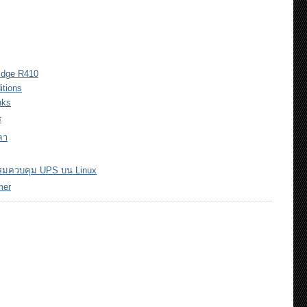
Edge R410
itions
nks
ร
คา
กรมควบคุม UPS บน Linux
mer