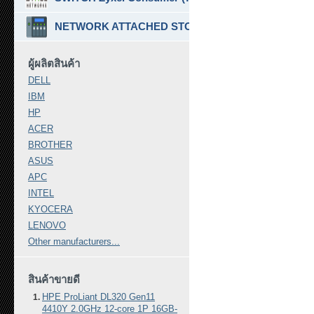
NETWORK ATTACHED STORAGE ( NAS ) (7)
ผู้ผลิตสินค้า
DELL
IBM
HP
ACER
BROTHER
ASUS
APC
INTEL
KYOCERA
LENOVO
Other manufacturers...
สินค้าขายดี
HPE ProLiant DL320 Gen11
4410Y 2.0GHz 12-core 1P 16GB-