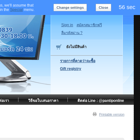
s, we'll assume that
55 sec
Change settings
Close
 in the
Special
menu.
Sign in
สมัครสมาชิกฟรี
ลืมรหัสผ่าน ?
ยังไม่มีสินค้า
รายการที่คาดว่าจะซื้อ
Gift registry
ต่อเรา
วิธีขอใบเสนอราคา
ติดต่อ Line : @pantiponline
Printable version