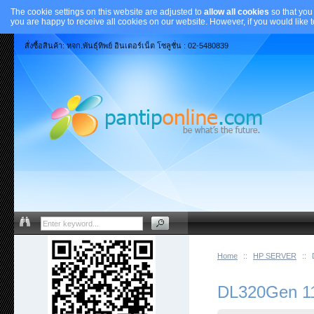
The cookie settings on this website are adjusted to
allow all cookies
so that you
you are happy to receive all cookies on our website. However, if you would like 
สั่งซื้อสินค้า: หจก.พันธุ์ทิพย์ อินเตอร์เน็ต โซลูชั่น : 02-5480839
Home
::
HP SERVER
::
DL320Gen 1