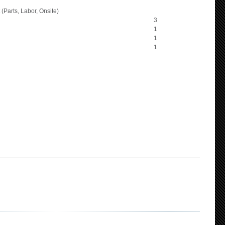
Parts, Labor, Onsite)
3
1
1
1