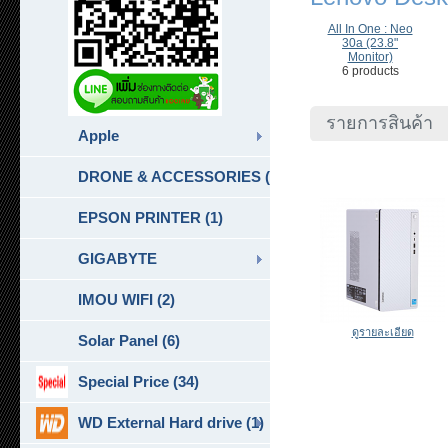
All In One : Neo
30a (23.8"
Monitor)
6 products
รายการสินค้า
Apple
DRONE & ACCESSORIES (6)
EPSON PRINTER (1)
GIGABYTE
IMOU WIFI (2)
ดูรายละเอียด
Solar Panel (6)
Special Price (34)
WD External Hard drive (1)