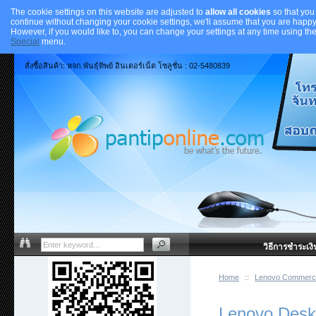
The cookie settings on this website are adjusted to
allow all cookies
so that you
continue without changing your cookie settings, we'll assume that you are happy 
However, if you would like to, you can change your settings at any time using th
Special
menu.
สั่งซื้อสินค้า: หจก.พันธุ์ทิพย์ อินเตอร์เน็ต โซลูชั่น : 02-5480839
วิธีการชำระเงิ
Home
::
Lenovo Commerci
Lenovo Desk