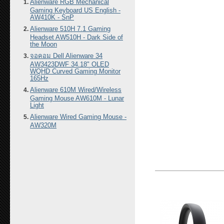
Alienware RGB Mechanical
Gaming Keyboard US English -
AW410K - SnP
Alienware 510H 7.1 Gaming
Headset AW510H - Dark Side of
the Moon
จอคอม Dell Alienware 34
AW3423DWF 34.18" OLED
WQHD Curved Gaming Monitor
165Hz
Alienware 610M Wired/Wireless
Gaming Mouse AW610M - Lunar
Light
Alienware Wired Gaming Mouse -
AW320M