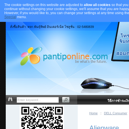
The cookie settings on this website are adjusted to
allow all cookies
so that you
continue without changing your cookie settings, we'll assume that you are happy 
However, if you would like to, you can change your settings at any time using th
Special
menu.
สั่งซื้อสินค้า: หจก.พันธุ์ทิพย์ อินเตอร์เน็ต โซลูชั่น : 02-5480839
วิธีการชำระเงิ
Home
::
DELL Consumer
Alienware