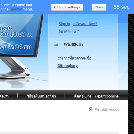
s, we'll assume that
55 sec
Change settings
Close
 in the
Special
menu.
Sign in
สมัครสมาชิกฟรี
ลืมรหัสผ่าน ?
ยังไม่มีสินค้า
รายการที่คาดว่าจะซื้อ
Gift registry
ต่อเรา
วิธีขอใบเสนอราคา
ติดต่อ Line : @pantiponline
Printable version