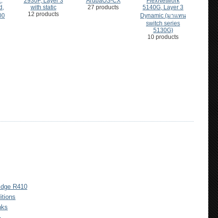
,
2930F, Layer 3
ArubaOS-CX
FlexNetwork
d,
with static
27 products
5140G, Layer 3
12 products
00
Dynamic (มาแทน
switch series
5130G)
10 products
Edge R410
itions
nks