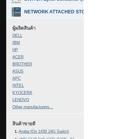
NETWORK ATTACHED STORAGE ( NAS ) (7)
ผู้ผลิตสินค้า
DELL
IBM
HP
ACER
BROTHER
ASUS
APC
INTEL
KYOCERA
LENOVO
Other manufacturers...
สินค้าขายดี
Aruba IOn 1430 24G Switch