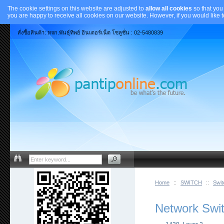
The cookie settings on this website are adjusted to
allow all cookies
so that you
you are happy to receive all cookies on our website. However, if you would like 
สั่งซื้อสินค้า: หจก.พันธุ์ทิพย์ อินเตอร์เน็ต โซลูชั่น : 02-5480839
Home
::
SWITCH
::
Swi
Network Swi