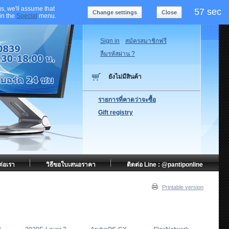
s, we'll assume that
56 sec
Change settings
Close
 in the
Special
menu.
Sign in
สมัครสมาชิกฟรี
ลืมรหัสผ่าน ?
ยังไม่มีสินค้า
รายการที่คาดว่าจะซื้อ
Gift registry
ต่อเรา
วิธีขอใบเสนอราคา
ติดต่อ Line : @pantiponline
Printable version