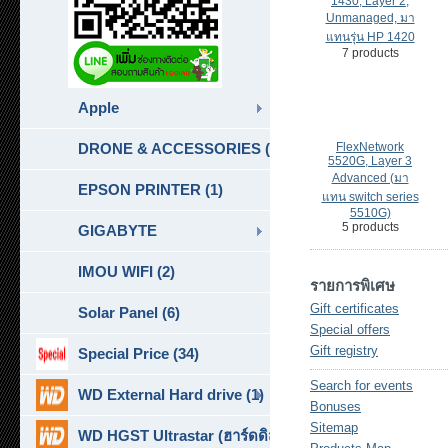
1430, Layer 2,
Unmanaged, มา
แทนรุ่น HP 1420
7 products
Apple
DRONE & ACCESSORIES (6)
FlexNetwork
5520G, Layer 3
Advanced (มา
EPSON PRINTER (1)
แทน switch series
5510G)
5 products
GIGABYTE
IMOU WIFI (2)
รายการพิเศษ
Gift certificates
Solar Panel (6)
Special offers
Gift registry
Special Price (34)
Search for events
WD External Hard drive (1)
Bonuses
Sitemap
WD HGST Ultrastar (ฮาร์ดดิสก์สำหรับ SERVER ) (10)