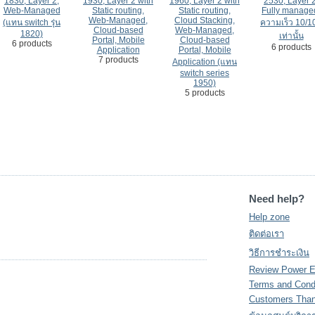
1830, Layer 2,
1930, Layer 2 with
1960, Layer 2 with
2530, Layer 2
Web-Managed
Static routing,
Static routing,
Fully manage
Web-Managed,
Cloud Stacking,
(แทน switch รุ่น
ความเร็ว 10/1
Cloud-based
Web-Managed,
1820)
เท่านั้น
Portal, Mobile
Cloud-based
6 products
6 products
Application
Portal, Mobile
7 products
Application (แทน
switch series
1950)
5 products
Need help?
Help zone
ติดต่อเรา
วิธีการชำระเงิน
Review Power 
Terms and Cond
Customers Tha