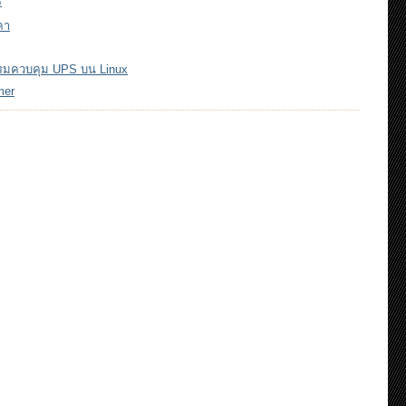
ร
คา
กรมควบคุม UPS บน Linux
mer