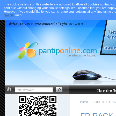
The cookie settings on this website are adjusted to
allow all cookies
so that you
continue without changing your cookie settings, we'll assume that you are happy 
However, if you would like to, you can change your settings at any time using th
Special
menu.
สั่งซื้อสินค้า: หจก.พันธุ์ทิพย์ อินเตอร์เน็ต โซลูชั่น : 02-5480839
วิธีการชำระเงิ
Home
::
Rack
::
FR RA
FR RACK