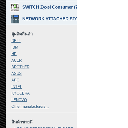
SWITCH Zyxel Consumer (7)
NETWORK ATTACHED STORAGE ( NAS ) (7)
ผู้ผลิตสินค้า
DELL
IBM
HP
ACER
BROTHER
ASUS
APC
INTEL
KYOCERA
LENOVO
Other manufacturers...
สินค้าขายดี