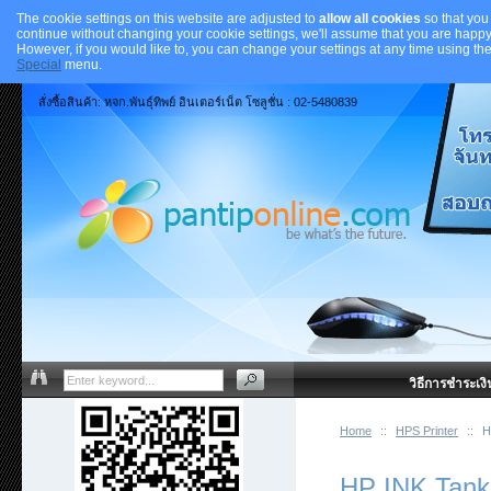
The cookie settings on this website are adjusted to
allow all cookies
so that you
continue without changing your cookie settings, we'll assume that you are happy 
However, if you would like to, you can change your settings at any time using th
Special
menu.
สั่งซื้อสินค้า: หจก.พันธุ์ทิพย์ อินเตอร์เน็ต โซลูชั่น : 02-5480839
วิธีการชำระเงิ
Home
::
HPS Printer
::
H
HP INK Tank