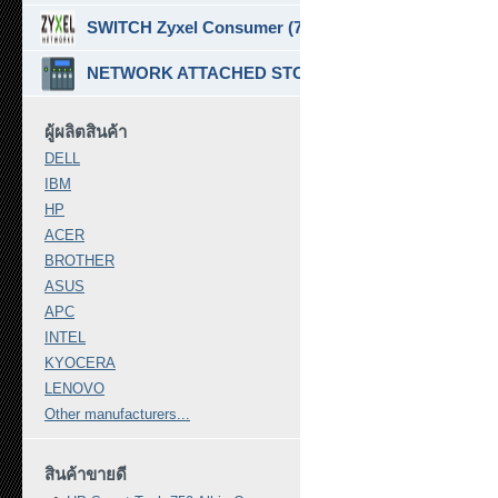
SWITCH Zyxel Consumer (7)
NETWORK ATTACHED STORAGE ( NAS ) (7)
ผู้ผลิตสินค้า
DELL
IBM
HP
ACER
BROTHER
ASUS
APC
INTEL
KYOCERA
LENOVO
Other manufacturers...
สินค้าขายดี