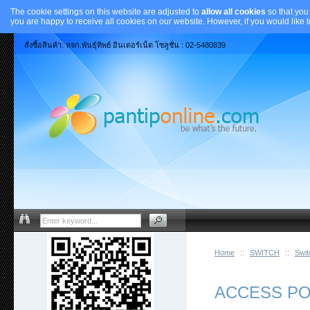
The cookie settings on this website are adjusted to
allow all cookies
so that you
you are happy to receive all cookies on our website. However, if you would like 
สั่งซื้อสินค้า: หจก.พันธุ์ทิพย์ อินเตอร์เน็ต โซลูชั่น : 02-5480839
Home
::
SWITCH
::
Swit
ACCESS POINT