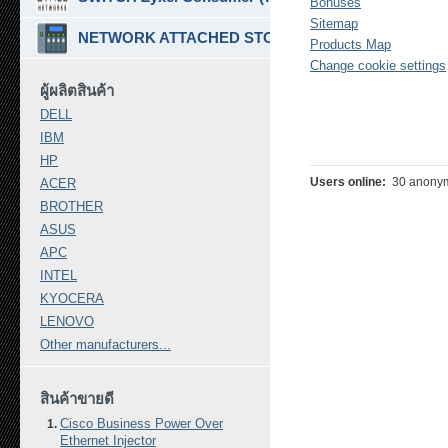
Bonuses
Sitemap
NETWORK ATTACHED STORAGE ( NAS ) (7)
Products Map
Change cookie settings
ผู้ผลิตสินค้า
DELL
IBM
HP
Users online:
30 anonym
ACER
BROTHER
ASUS
APC
INTEL
KYOCERA
LENOVO
Other manufacturers...
สินค้าขายดี
Cisco Business Power Over
Ethernet Injector