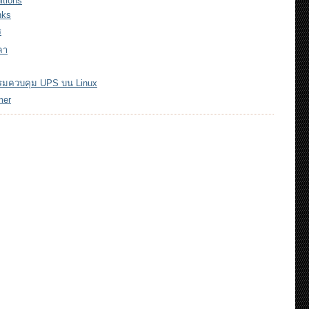
itions
nks
ร
คา
กรมควบคุม UPS บน Linux
mer