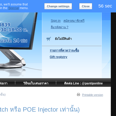
s, we'll assume that
55 sec
Change settings
Close
 in the
Special
menu.
Sign in
สมัครสมาชิกฟรี
ลืมรหัสผ่าน ?
ยังไม่มีสินค้า
รายการที่คาดว่าจะซื้อ
Gift registry
ต่อเรา
วิธีขอใบเสนอราคา
ติดต่อ Line : @pantiponline
นั้น)
Printable version
หรือ POE Injector เท่านั้น)